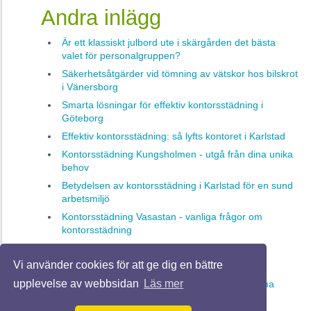
Andra inlägg
Är ett klassiskt julbord ute i skärgården det bästa
valet för personalgruppen?
Säkerhetsåtgärder vid tömning av vätskor hos bilskrot
i Vänersborg
Smarta lösningar för effektiv kontorsstädning i
Göteborg
Effektiv kontorsstädning: så lyfts kontoret i Karlstad
Kontorsstädning Kungsholmen - utgå från dina unika
behov
Betydelsen av kontorsstädning i Karlstad för en sund
arbetsmiljö
Kontorsstädning Vasastan - vanliga frågor om
kontorsstädning
Städfirmor som förenklar din vardag
Vi använder cookies för att ge dig en bättre
Effektiv trappstädning i Solna
upplevelse av webbsidan
Läs mer
Byggskyltar – allt du behöver veta för att komma
igång