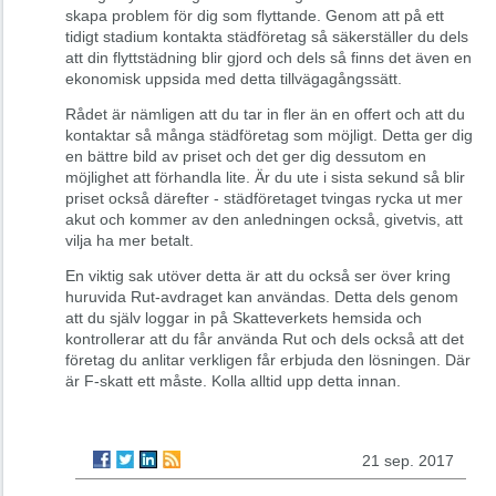
skapa problem för dig som flyttande. Genom att på ett
tidigt stadium kontakta städföretag så säkerställer du dels
att din flyttstädning blir gjord och dels så finns det även en
ekonomisk uppsida med detta tillvägagångssätt.
Rådet är nämligen att du tar in fler än en offert och att du
kontaktar så många städföretag som möjligt. Detta ger dig
en bättre bild av priset och det ger dig dessutom en
möjlighet att förhandla lite. Är du ute i sista sekund så blir
priset också därefter - städföretaget tvingas rycka ut mer
akut och kommer av den anledningen också, givetvis, att
vilja ha mer betalt.
En viktig sak utöver detta är att du också ser över kring
huruvida Rut-avdraget kan användas. Detta dels genom
att du själv loggar in på Skatteverkets hemsida och
kontrollerar att du får använda Rut och dels också att det
företag du anlitar verkligen får erbjuda den lösningen. Där
är F-skatt ett måste. Kolla alltid upp detta innan.
21 sep. 2017