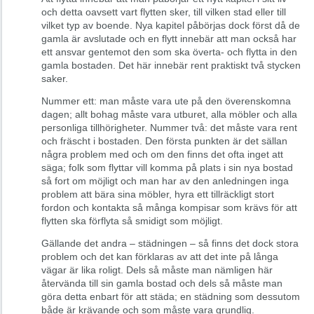
och detta oavsett vart flytten sker, till vilken stad eller till
vilket typ av boende. Nya kapitel påbörjas dock först då de
gamla är avslutade och en flytt innebär att man också har
ett ansvar gentemot den som ska överta- och flytta in den
gamla bostaden. Det här innebär rent praktiskt två stycken
saker.
Nummer ett: man måste vara ute på den överenskomna
dagen; allt bohag måste vara utburet, alla möbler och alla
personliga tillhörigheter. Nummer två: det måste vara rent
och fräscht i bostaden. Den första punkten är det sällan
några problem med och om den finns det ofta inget att
säga; folk som flyttar vill komma på plats i sin nya bostad
så fort om möjligt och man har av den anledningen inga
problem att bära sina möbler, hyra ett tillräckligt stort
fordon och kontakta så många kompisar som krävs för att
flytten ska förflyta så smidigt som möjligt.
Gällande det andra – städningen – så finns det dock stora
problem och det kan förklaras av att det inte på långa
vägar är lika roligt. Dels så måste man nämligen här
återvända till sin gamla bostad och dels så måste man
göra detta enbart för att städa; en städning som dessutom
både är krävande och som måste vara grundlig.