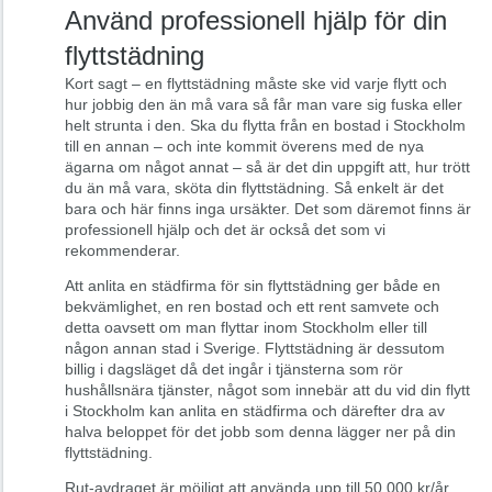
Använd professionell hjälp för din
flyttstädning
Kort sagt – en flyttstädning måste ske vid varje flytt och
hur jobbig den än må vara så får man vare sig fuska eller
helt strunta i den. Ska du flytta från en bostad i Stockholm
till en annan – och inte kommit överens med de nya
ägarna om något annat – så är det din uppgift att, hur trött
du än må vara, sköta din flyttstädning. Så enkelt är det
bara och här finns inga ursäkter. Det som däremot finns är
professionell hjälp och det är också det som vi
rekommenderar.
Att anlita en städfirma för sin flyttstädning ger både en
bekvämlighet, en ren bostad och ett rent samvete och
detta oavsett om man flyttar inom Stockholm eller till
någon annan stad i Sverige. Flyttstädning är dessutom
billig i dagsläget då det ingår i tjänsterna som rör
hushållsnära tjänster, något som innebär att du vid din flytt
i Stockholm kan anlita en städfirma och därefter dra av
halva beloppet för det jobb som denna lägger ner på din
flyttstädning.
Rut-avdraget är möjligt att använda upp till 50.000 kr/år