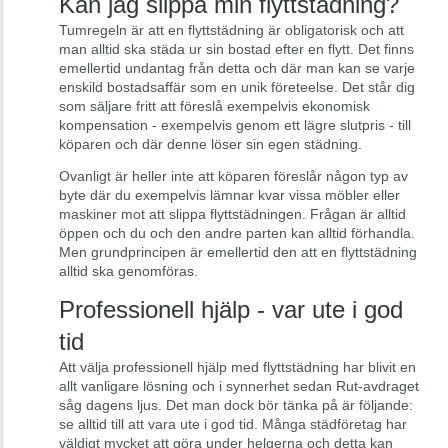
Kan jag slippa min flyttstädning?
Tumregeln är att en flyttstädning är obligatorisk och att
man alltid ska städa ur sin bostad efter en flytt. Det finns
emellertid undantag från detta och där man kan se varje
enskild bostadsaffär som en unik företeelse. Det står dig
som säljare fritt att föreslå exempelvis ekonomisk
kompensation - exempelvis genom ett lägre slutpris - till
köparen och där denne löser sin egen städning.
Ovanligt är heller inte att köparen föreslår någon typ av
byte där du exempelvis lämnar kvar vissa möbler eller
maskiner mot att slippa flyttstädningen. Frågan är alltid
öppen och du och den andre parten kan alltid förhandla.
Men grundprincipen är emellertid den att en flyttstädning
alltid ska genomföras.
Professionell hjälp - var ute i god
tid
Att välja professionell hjälp med flyttstädning har blivit en
allt vanligare lösning och i synnerhet sedan Rut-avdraget
såg dagens ljus. Det man dock bör tänka på är följande:
se alltid till att vara ute i god tid. Många städföretag har
väldigt mycket att göra under helgerna och detta kan