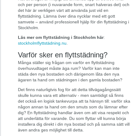
och per person (i nuvarande form, snart halveras det) och
det här är verkligen värt att använda just vid en
flyttstädning. Lämna över dina nycklar med ett gott
samvete – använd professionell hjälp för din flyttstädning i
Stockholm.
Läs mer om flyttstädning i Stockholm här
:
stockholmflyttstädning.nu
.
Varför sker en flyttstädning?
Många ställer sig frågan om varför en flyttstädning
överhuvudtaget måste äga rum? Varför kan man inte
städa den nya bostaden och därigenom låta den nya
ägaren ta hand om städningen i den gamla bostaden?
Det finns naturligtvis fog för att detta tillvägagångssätt
skulle kunna vara ett alternativ - men samtidigt så finns
det också en logisk tankevurpa att ta hänsyn till: varför ska
någon annan ta hand om den smuts som du lämnar efter
dig? En flyttstädning handlar även om att visa respekt och
att underlätta för varande. Du som flyttar vill kunna börja
installera dig direkt i din nya bostad och på samma sätt vill
även andra ges möjlighet till detta.