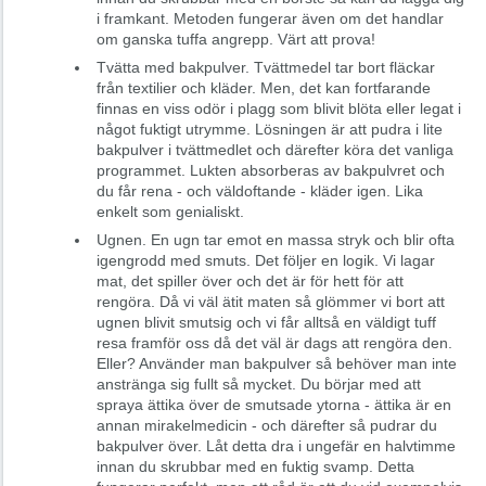
i framkant. Metoden fungerar även om det handlar
om ganska tuffa angrepp. Värt att prova!
Tvätta med bakpulver. Tvättmedel tar bort fläckar
från textilier och kläder. Men, det kan fortfarande
finnas en viss odör i plagg som blivit blöta eller legat i
något fuktigt utrymme. Lösningen är att pudra i lite
bakpulver i tvättmedlet och därefter köra det vanliga
programmet. Lukten absorberas av bakpulvret och
du får rena - och väldoftande - kläder igen. Lika
enkelt som genialiskt.
Ugnen. En ugn tar emot en massa stryk och blir ofta
igengrodd med smuts. Det följer en logik. Vi lagar
mat, det spiller över och det är för hett för att
rengöra. Då vi väl ätit maten så glömmer vi bort att
ugnen blivit smutsig och vi får alltså en väldigt tuff
resa framför oss då det väl är dags att rengöra den.
Eller? Använder man bakpulver så behöver man inte
anstränga sig fullt så mycket. Du börjar med att
spraya ättika över de smutsade ytorna - ättika är en
annan mirakelmedicin - och därefter så pudrar du
bakpulver över. Låt detta dra i ungefär en halvtimme
innan du skrubbar med en fuktig svamp. Detta