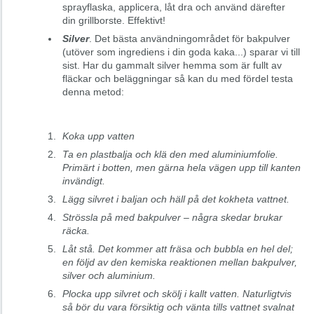
sprayflaska, applicera, låt dra och använd därefter
din grillborste. Effektivt!
Silver
. Det bästa användningområdet för bakpulver
(utöver som ingrediens i din goda kaka...) sparar vi till
sist. Har du gammalt silver hemma som är fullt av
fläckar och beläggningar så kan du med fördel testa
denna metod:
Koka upp vatten
Ta en plastbalja och klä den med aluminiumfolie.
Primärt i botten, men gärna hela vägen upp till kanten
invändigt.
Lägg silvret i baljan och häll på det kokheta vattnet.
Strössla på med bakpulver – några skedar brukar
räcka.
Låt stå. Det kommer att fräsa och bubbla en hel del;
en följd av den kemiska reaktionen mellan bakpulver,
silver och aluminium.
Plocka upp silvret och skölj i kallt vatten. Naturligtvis
så bör du vara försiktig och vänta tills vattnet svalnat