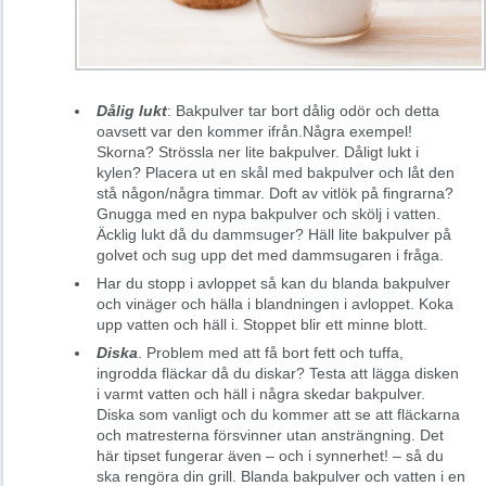
Dålig lukt
: Bakpulver tar bort dålig odör och detta
oavsett var den kommer ifrån.Några exempel!
Skorna? Strössla ner lite bakpulver. Dåligt lukt i
kylen? Placera ut en skål med bakpulver och låt den
stå någon/några timmar. Doft av vitlök på fingrarna?
Gnugga med en nypa bakpulver och skölj i vatten.
Äcklig lukt då du dammsuger? Häll lite bakpulver på
golvet och sug upp det med dammsugaren i fråga.
Har du stopp i avloppet så kan du blanda bakpulver
och vinäger och hälla i blandningen i avloppet. Koka
upp vatten och häll i. Stoppet blir ett minne blott.
Diska
. Problem med att få bort fett och tuffa,
ingrodda fläckar då du diskar? Testa att lägga disken
i varmt vatten och häll i några skedar bakpulver.
Diska som vanligt och du kommer att se att fläckarna
och matresterna försvinner utan ansträngning. Det
här tipset fungerar även – och i synnerhet! – så du
ska rengöra din grill. Blanda bakpulver och vatten i en