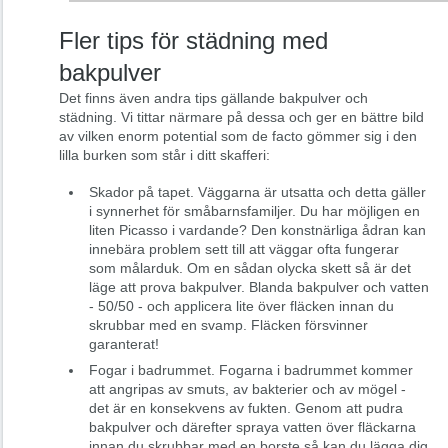
Fler tips för städning med
bakpulver
Det finns även andra tips gällande bakpulver och
städning. Vi tittar närmare på dessa och ger en bättre bild
av vilken enorm potential som de facto gömmer sig i den
lilla burken som står i ditt skafferi:
Skador på tapet. Väggarna är utsatta och detta gäller
i synnerhet för småbarnsfamiljer. Du har möjligen en
liten Picasso i vardande? Den konstnärliga ådran kan
innebära problem sett till att väggar ofta fungerar
som målarduk. Om en sådan olycka skett så är det
läge att prova bakpulver. Blanda bakpulver och vatten
- 50/50 - och applicera lite över fläcken innan du
skrubbar med en svamp. Fläcken försvinner
garanterat!
Fogar i badrummet. Fogarna i badrummet kommer
att angripas av smuts, av bakterier och av mögel -
det är en konsekvens av fukten. Genom att pudra
bakpulver och därefter spraya vatten över fläckarna
innan du skrubbar med en borste så kan du lägga dig