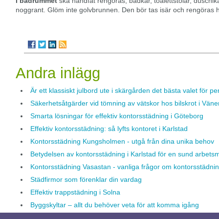
I badrummet
ska handfat rengöras, badkar, toalettstolar, duschi
noggrant. Glöm inte golvbrunnen. Den bör tas isär och rengöras hel
Andra inlägg
Är ett klassiskt julbord ute i skärgården det bästa valet för 
Säkerhetsåtgärder vid tömning av vätskor hos bilskrot i Vän
Smarta lösningar för effektiv kontorsstädning i Göteborg
Effektiv kontorsstädning: så lyfts kontoret i Karlstad
Kontorsstädning Kungsholmen - utgå från dina unika behov
Betydelsen av kontorsstädning i Karlstad för en sund arbetsm
Kontorsstädning Vasastan - vanliga frågor om kontorsstädni
Städfirmor som förenklar din vardag
Effektiv trappstädning i Solna
Byggskyltar – allt du behöver veta för att komma igång