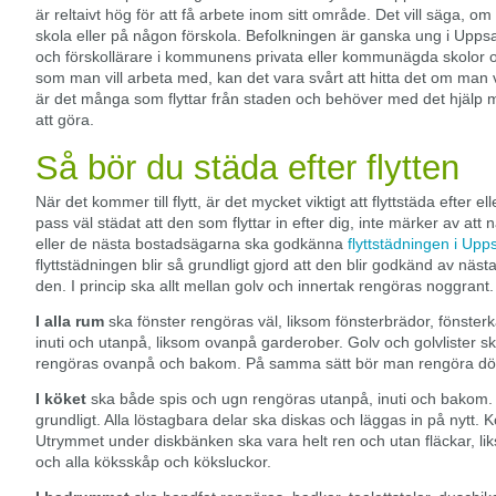
är reltaivt hög för att få arbete inom sitt område. Det vill säga, om 
skola eller på någon förskola. Befolkningen är ganska ung i Upps
och förskollärare i kommunens privata eller kommunägda skolor 
som man vill arbeta med, kan det vara svårt att hitta det om man v
är det många som flyttar från staden och behöver med det hjälp me
att göra.
Så bör du städa efter flytten
När det kommer till flytt, är det mycket viktigt att flyttstäda efter ell
pass väl städat att den som flyttar in efter dig, inte märker av at
eller de nästa bostadsägarna ska godkänna
flyttstädningen i Upp
flyttstädningen blir så grundligt gjord att den blir godkänd av näs
den. I princip ska allt mellan golv och innertak rengöras noggrant.
I alla rum
ska fönster rengöras väl, liksom fönsterbrädor, fönster
inuti och utanpå, liksom ovanpå garderober. Golv och golvlister 
rengöras ovanpå och bakom. På samma sätt bör man rengöra dör
I köket
ska både spis och ugn rengöras utanpå, inuti och bakom.
grundligt. Alla löstagbara delar ska diskas och läggas in på nytt. K
Utrymmet under diskbänken ska vara helt ren och utan fläckar, li
och alla köksskåp och köksluckor.