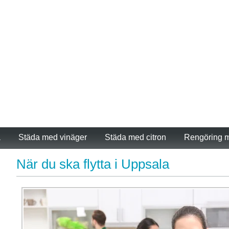
a
Städa med vinäger
Städa med citron
Rengöring m
När du ska flytta i Uppsala