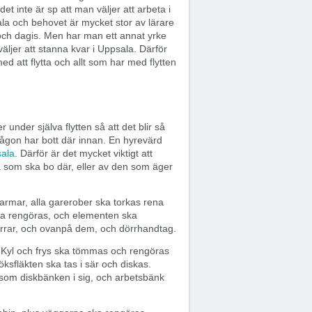
det inte är sp att man väljer att arbeta i
ala och behovet är mycket stor av lärare
och dagis. Men har man ett annat yrke
äljer att stanna kvar i Uppsala. Därför
d att flytta och allt som har med flytten
er under själva flytten så att det blir så
t någon har bott där innan. En hyrevärd
sala
. Därför är det mycket viktigt att
ta som ska bo där, eller av den som äger
karmar, alla garerober ska torkas rena
ska rengöras, och elementen ska
rar, och ovanpå dem, och dörrhandtag.
 Kyl och frys ska tömmas och rengöras
öksfläkten ska tas i sär och diskas.
ksom diskbänken i sig, och arbetsbänk