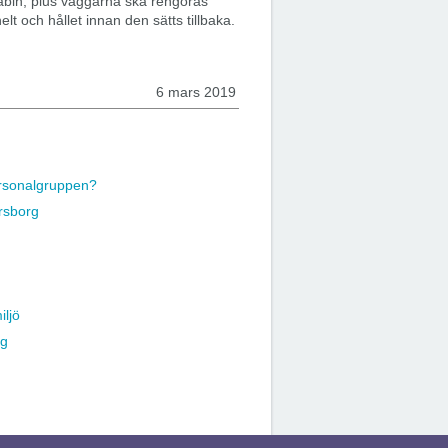
kabin, plus väggarna ska rengöras
t och hållet innan den sätts tillbaka.
6 mars 2019
personalgruppen?
ersborg
iljö
ng