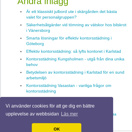
Andra inlägg
Är ett klassiskt julbord ute i skärgården det bästa
valet för personalgruppen?
Säkerhetsåtgärder vid tömning av vätskor hos bilskrot
i Vänersborg
Smarta lösningar för effektiv kontorsstädning i
Göteborg
Effektiv kontorsstädning: så lyfts kontoret i Karlstad
Kontorsstädning Kungsholmen - utgå från dina unika
behov
Betydelsen av kontorsstädning i Karlstad för en sund
arbetsmiljö
Kontorsstädning Vasastan - vanliga frågor om
kontorsstädning
Städfirmor som förenklar din vardag
Vi använder cookies för att ge dig en bättre
Effektiv trappstädning i Solna
upplevelse av webbsidan
Läs mer
Byggskyltar – allt du behöver veta för att komma
igång
OK